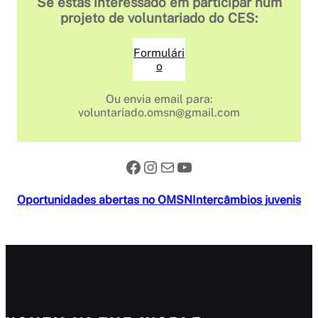
Se estás interessado em participar num
projeto de voluntariado do CES:
Formulári
o
Ou envia email para:
voluntariado.omsn@gmail.com
Facebook
Instagram
Mail
YouTube
Oportunidades abertas no OMSN
Intercâmbios juvenis